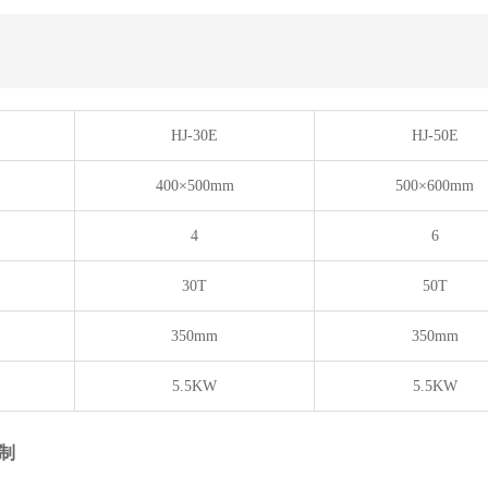
HJ-30E
HJ-50E
400×500mm
500×600mm
4
6
30T
50T
350mm
350mm
5.5KW
5.5KW
制