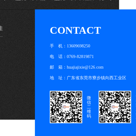
CONTACT
佳
手 机：13609698250
电 话：0769-82819871
邮 箱：huajiajixie@126.com
地 址：广东省东莞市寮步镇向西工业区
微
信
二
维
码