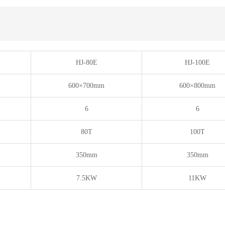
HJ-80E
HJ-100E
600×700mm
600×800mm
6
6
80T
100T
350mm
350mm
7.5KW
11KW