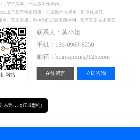
小，节约成本，一人多工作操作。
台面上下配有铸造铝板，可通循环冷却水，制冷效果好。
简单、安全耐用，电控为PLC微电脑控制，配有安全光栅装置。
联系人：黄小姐
手机：136-0969-8250
邮箱：huajiajixie@126.com
在线留言
立即咨询
手机网站
个:东莞eva冷压成型机]