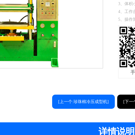
3、体积
4、工作
5、操作
[上一个:珍珠棉冷压成型机]
[下一
详情说明