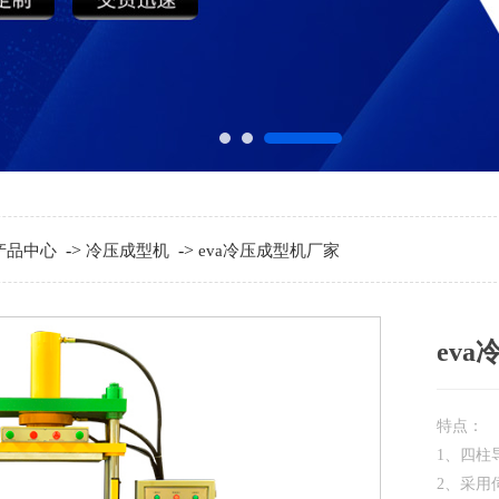
->
->
产品中心
冷压成型机
eva冷压成型机厂家
ev
特点：
1、四柱
2、采用