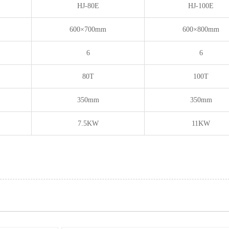
HJ-80E
HJ-100E
600×700mm
600×800mm
6
6
80T
100T
350mm
350mm
7.5KW
11KW