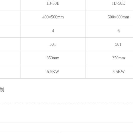
HJ-30E
HJ-50E
400×500mm
500×600mm
4
6
30T
50T
350mm
350mm
5.5KW
5.5KW
制