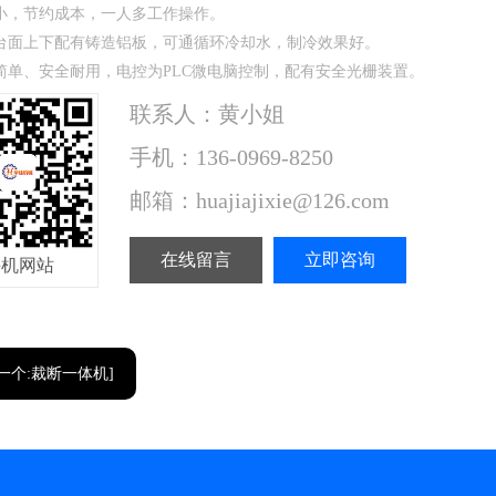
小，节约成本，一人多工作操作。
台面上下配有铸造铝板，可通循环冷却水，制冷效果好。
简单、安全耐用，电控为PLC微电脑控制，配有安全光栅装置。
联系人：黄小姐
手机：136-0969-8250
邮箱：huajiajixie@126.com
在线留言
立即咨询
手机网站
一个:裁断一体机]