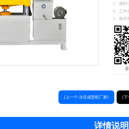
3、体积
4、工作
5、操作
[上一个:冷压成型机厂家]
[下
详情说明