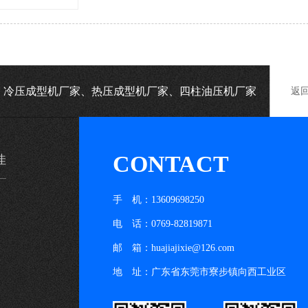
机、冷压成型机厂家、热压成型机厂家、四柱油压机厂家
返
CONTACT
佳
手 机：13609698250
电 话：0769-82819871
邮 箱：huajiajixie@126.com
地 址：广东省东莞市寮步镇向西工业区