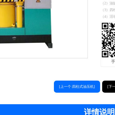
（2）油
（3）四
（4）活
[上一个:四柱式油压机]
[下
详情说明