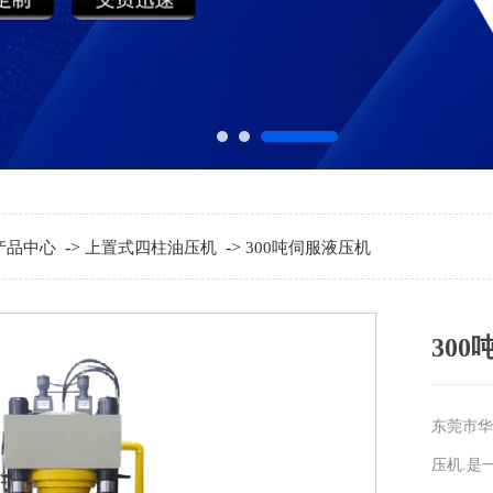
->
->
产品中心
上置式四柱油压机
300吨伺服液压机
30
东莞市华
压机.是一