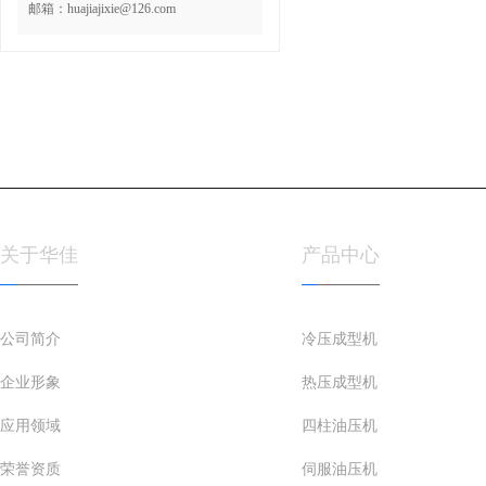
邮箱：huajiajixie@126.com
相关搜索：
eva冷压成型机、油压机、热压机、冷压成型
关于华佳
产品中心
公司简介
冷压成型机
企业形象
热压成型机
应用领域
四柱油压机
荣誉资质
伺服油压机